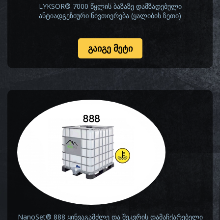
LYKSOR® 7000 წყლის ბაზაზე დამზადებული
ანტიადგეზიური ნივთიერება (ყალიბის ზეთი)
ᲒᲐᲘᲒᲔ ᲛᲔᲢᲘ
NanoSet® 888 ყინვაგამძლე და შეკვრის დამაჩქარებელი