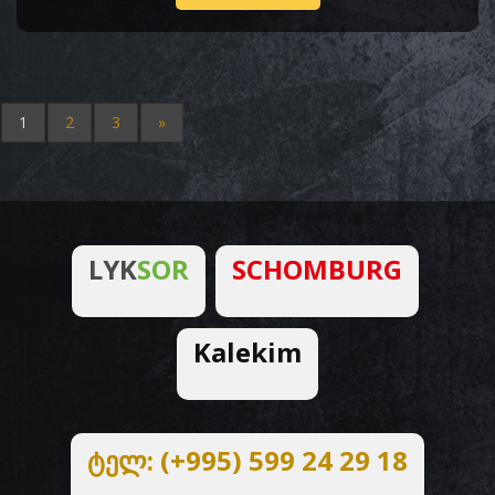
1
2
3
»
LYK
SOR
SCHOMBURG
Kalekim
ტელ: (+995) 599 24 29 18