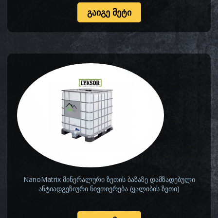
ᲒᲐᲘᲒᲔ ᲛᲔᲢᲘ
NanoMatrix მინერალური ზეთის ბაზაზე დამზადებული
ანტიადგეზიური ნივთიერება (ყალიბის ზეთი)