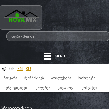
MENU
GE
EN
RU
ᲛᲗᲐᲕᲐᲠᲘ
ᲩᲕᲔᲜ ᲨᲔᲡᲐᲮᲔᲑ
ᲞᲠᲝᲓᲣᲥᲢᲔᲑᲘ
ᲡᲘᲐᲮᲚᲔᲔᲑᲘ
ᲡᲔᲠᲢᲘᲤᲘᲙᲐᲢᲔᲑᲘ
ᲒᲐᲚᲔᲠᲔᲐ
ᲙᲐᲢᲐᲚᲝᲒᲘ
ᲙᲝᲜᲢᲐᲥᲢᲘ
პროდუქცია