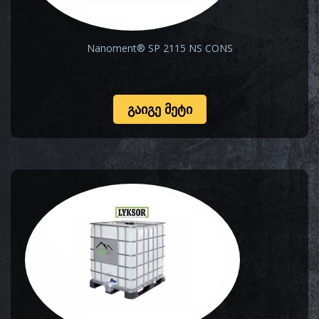
Nanoment® SP 2115 NS CONS
ᲒᲐᲘᲒᲔ ᲛᲔᲢᲘ