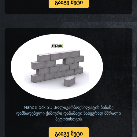
ᲒᲐᲘᲒᲔ ᲛᲔᲢᲘ
NanoBlock SD პოლიკარბოქსილატის ბაზაზე
დამზადებული ქიმიური დანამატი ნახევრად მშრალი
ბეტონისთვის
ᲒᲐᲘᲒᲔ ᲛᲔᲢᲘ