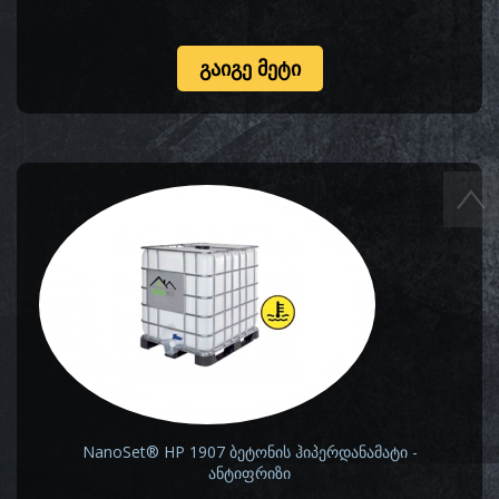
ᲒᲐᲘᲒᲔ ᲛᲔᲢᲘ
NanoSet® HP 1907 ბეტონის ჰიპერდანამატი -
ანტიფრიზი