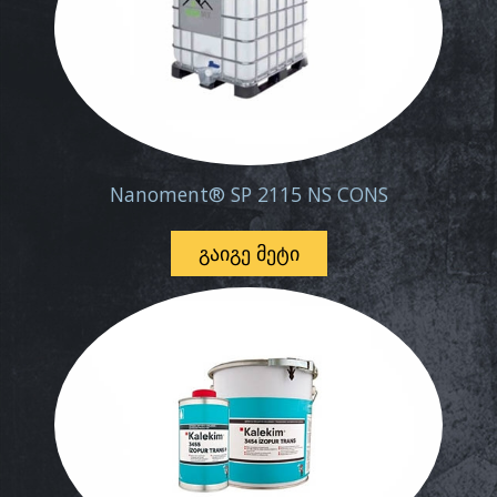
Nanoment® SP 2115 NS CONS
ᲒᲐᲘᲒᲔ ᲛᲔᲢᲘ