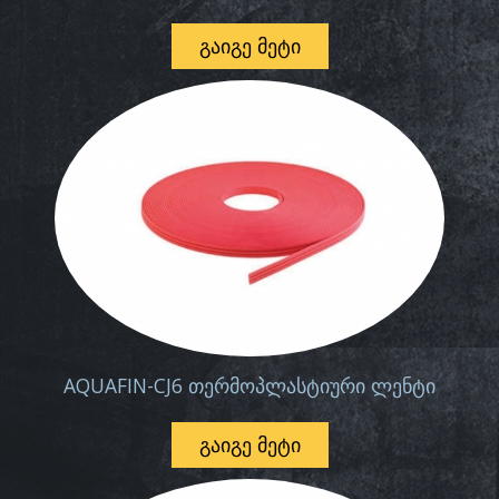
ᲒᲐᲘᲒᲔ ᲛᲔᲢᲘ
AQUAFIN-CJ6 თერმოპლასტიური ლენტი
ᲒᲐᲘᲒᲔ ᲛᲔᲢᲘ