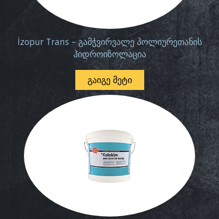
İzopur Trans – გამჭვირვალე პოლიურეთანის
ჰიდროიზოლაცია
ᲒᲐᲘᲒᲔ ᲛᲔᲢᲘ