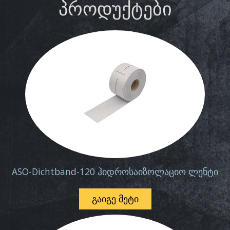
ᲞᲠᲝᲓᲣᲥᲢᲔᲑᲘ
ASO-Dichtband-120 ჰიდროსაიზოლაციო ლენტი
ᲒᲐᲘᲒᲔ ᲛᲔᲢᲘ