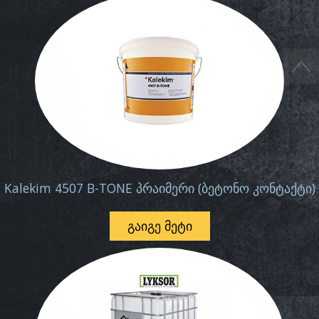
Kalekim 4507 B-TONE პრაიმერი (ბეტონო კონტაქტი)
ᲒᲐᲘᲒᲔ ᲛᲔᲢᲘ