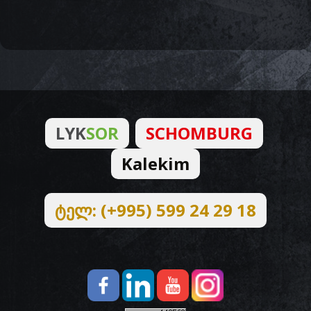
LYK
SOR
SCHOMBURG
Kalekim
ტელ: (+995) 599 24 29 18