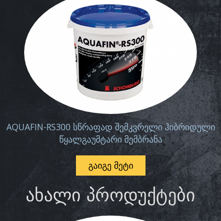
AQUAFIN-RS300 სწრაფად შემკვრელი ჰიბრიდული
წყალგაუმტარი მემბრანა
ᲒᲐᲘᲒᲔ ᲛᲔᲢᲘ
ᲐᲮᲐᲚᲘ ᲞᲠᲝᲓᲣᲥᲢᲔᲑᲘ