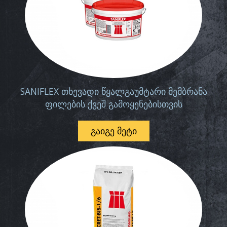
SANIFLEX თხევადი წყალგაუმტარი მემბრანა
ფილების ქვეშ გამოყენებისთვის
ᲒᲐᲘᲒᲔ ᲛᲔᲢᲘ