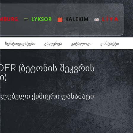
MBURG
LYKSOR
KALEKIM
L İ Y A
ᲡᲔᲠᲢᲘᲤᲘᲙᲐᲢᲔᲑᲘ
ᲒᲐᲚᲔᲠᲔᲐ
ᲙᲐᲢᲐᲚᲝᲒᲘ
ᲙᲝᲜᲢᲐᲥᲢᲘ
R (ᲑᲔᲢᲝᲜᲘᲡ ᲨᲔᲙᲕᲠᲘᲡ
Ი)
ელებელი ქიმიური დანამატი