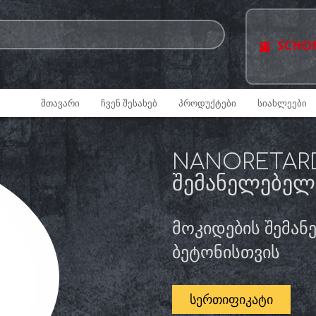
SCHO
ᲛᲗᲐᲕᲐᲠᲘ
ᲩᲕᲔᲜ ᲨᲔᲡᲐᲮᲔᲑ
ᲞᲠᲝᲓᲣᲥᲢᲔᲑᲘ
ᲡᲘᲐᲮᲚᲔᲔᲑᲘ
NANORETARDE
ᲨᲔᲛᲐᲜᲔᲚᲔᲑᲔᲚ
მოკიდების შემან
ბეტონისთვის
ᲡᲔᲠᲗᲘᲤᲘᲙᲐᲢᲘ