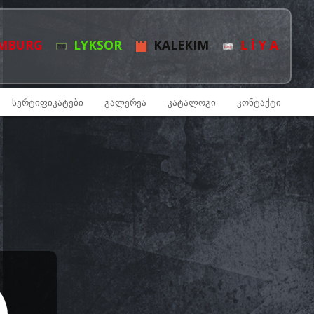
MBURG
LYKSOR
KALEKIM
L İ Y A
ᲡᲔᲠᲢᲘᲤᲘᲙᲐᲢᲔᲑᲘ
ᲒᲐᲚᲔᲠᲔᲐ
ᲙᲐᲢᲐᲚᲝᲒᲘ
ᲙᲝᲜᲢᲐᲥᲢᲘ