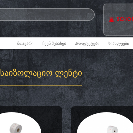
SCHO
ᲛᲗᲐᲕᲐᲠᲘ
ᲩᲕᲔᲜ ᲨᲔᲡᲐᲮᲔᲑ
ᲞᲠᲝᲓᲣᲥᲢᲔᲑᲘ
ᲡᲘᲐᲮᲚᲔᲔᲑᲘ
ᲡᲐᲘᲖᲝᲚᲐᲪᲘᲝ ᲚᲔᲜᲢᲘ