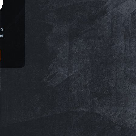
-S
ტი