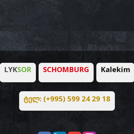
LYK
SOR
SCHOMBURG
Kalekim
ტელ: (+995) 599 24 29 18