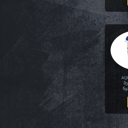
AQ
შ
წყ