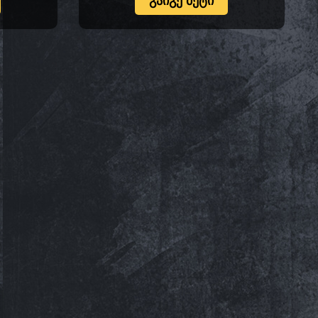
ᲒᲐᲘᲒᲔ ᲛᲔᲢᲘ