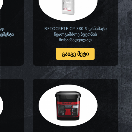
აფი
BETOCRETE-CP-380-S დანამატი
ემენტი
წყალგამძლე ბეტონის
მოსამზადებლად
ᲒᲐᲘᲒᲔ ᲛᲔᲢᲘ