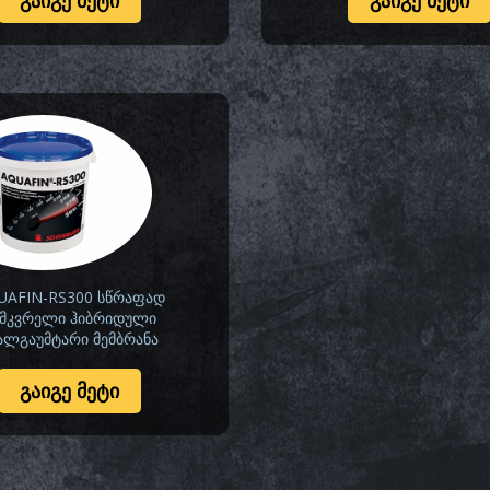
ᲒᲐᲘᲒᲔ ᲛᲔᲢᲘ
ᲒᲐᲘᲒᲔ ᲛᲔᲢᲘ
UAFIN-RS300 სწრაფად
ემკვრელი ჰიბრიდული
ალგაუმტარი მემბრანა
ᲒᲐᲘᲒᲔ ᲛᲔᲢᲘ