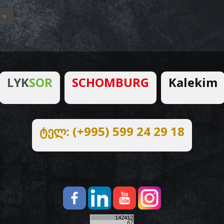
»
LYK
SOR
SCHOMBURG
Kalekim
ტელ: (+995) 599 24 29 18