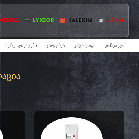
MBURG
LYKSOR
KALEKIM
L İ Y A
ᲡᲔᲠᲢᲘᲤᲘᲙᲐᲢᲔᲑᲘ
ᲒᲐᲚᲔᲠᲔᲐ
ᲙᲐᲢᲐᲚᲝᲒᲘ
ᲙᲝᲜᲢᲐᲥᲢᲘ
ᲚᲐᲪᲘᲐ