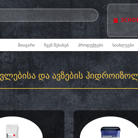
SCHO
ᲛᲗᲐᲕᲐᲠᲘ
ᲩᲕᲔᲜ ᲨᲔᲡᲐᲮᲔᲑ
ᲞᲠᲝᲓᲣᲥᲢᲔᲑᲘ
ᲡᲘᲐᲮᲚᲔᲔᲑᲘ
ᲙᲕᲚᲔᲑᲘᲡᲐ ᲓᲐ ᲐᲕᲖᲔᲑᲘᲡ ᲰᲘᲓᲠᲝᲘᲖᲝ