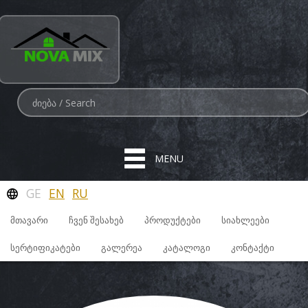
MENU
GE
EN
RU
ᲛᲗᲐᲕᲐᲠᲘ
ᲩᲕᲔᲜ ᲨᲔᲡᲐᲮᲔᲑ
ᲞᲠᲝᲓᲣᲥᲢᲔᲑᲘ
ᲡᲘᲐᲮᲚᲔᲔᲑᲘ
ᲡᲔᲠᲢᲘᲤᲘᲙᲐᲢᲔᲑᲘ
ᲒᲐᲚᲔᲠᲔᲐ
ᲙᲐᲢᲐᲚᲝᲒᲘ
ᲙᲝᲜᲢᲐᲥᲢᲘ