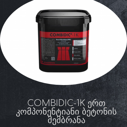
COMBIDIC-1K ᲔᲠᲗ
ᲙᲝᲛᲞᲝᲜᲔᲜᲢᲘᲐᲜᲘ ᲑᲔᲢᲝᲜᲘᲡ
ᲛᲔᲛᲑᲠᲐᲜᲐ