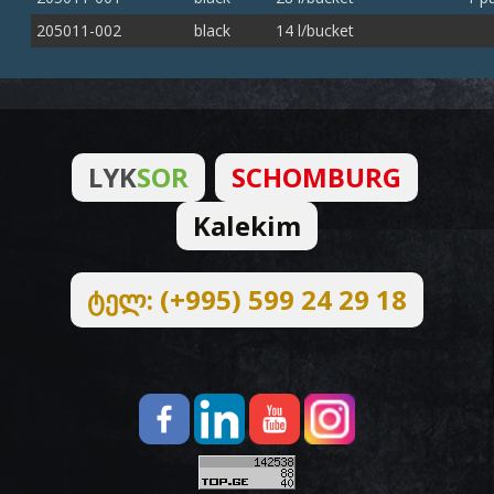
205011-002
black
14 l/bucket
LYK
SOR
SCHOMBURG
Kalekim
ტელ: (+995) 599 24 29 18