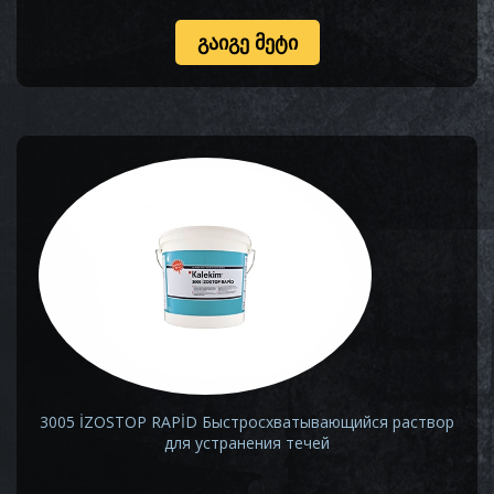
ᲒᲐᲘᲒᲔ ᲛᲔᲢᲘ
3005 İZOSTOP RAPİD Быстросхватывающийся раствор
для устранения течей