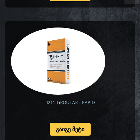
4211-GROUTART RAPID
ᲒᲐᲘᲒᲔ ᲛᲔᲢᲘ