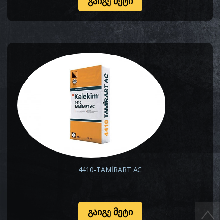
ᲒᲐᲘᲒᲔ ᲛᲔᲢᲘ
4410-TAMİRART AC
ᲒᲐᲘᲒᲔ ᲛᲔᲢᲘ