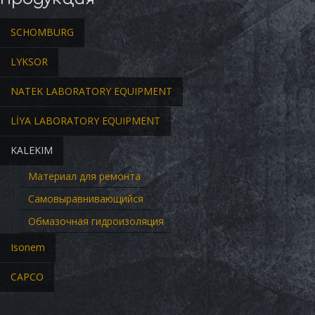
SCHOMBURG
LYKSOR
NATEK LABORATORY EQUIPMENT
LİYA LABORATORY EQUIPMENT
KALEKIM
Материал для ремонта
Самовыравнивающийся
Обмазочная гидроизоляция
Isonem
CAPCO