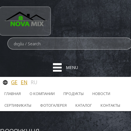
MENU
GE
EN
RU
ГЛАВНАЯ
О КОМПАНИИ
ПРОДУКТЫ
НОВОСТИ
СЕРТИФИКАТЫ
ФОТОГАЛЕРЕЯ
КАТАЛОГ
КОНТАКТЫ
продукция