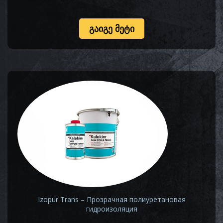
ᲒᲐᲘᲒᲔ ᲛᲔᲢᲘ
Izopur Trans – Прозрачная полиуретановая
гидроизоляция