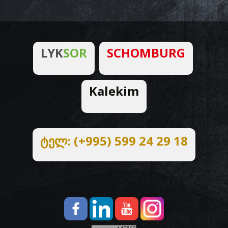
LYK
SOR
SCHOMBURG
Kalekim
ტელ: (+995) 599 24 29 18