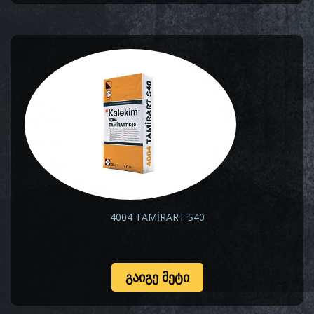
4004 TAMİRART S40
ᲒᲐᲘᲒᲔ ᲛᲔᲢᲘ