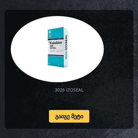
3026 İZOSEAL
ᲒᲐᲘᲒᲔ ᲛᲔᲢᲘ