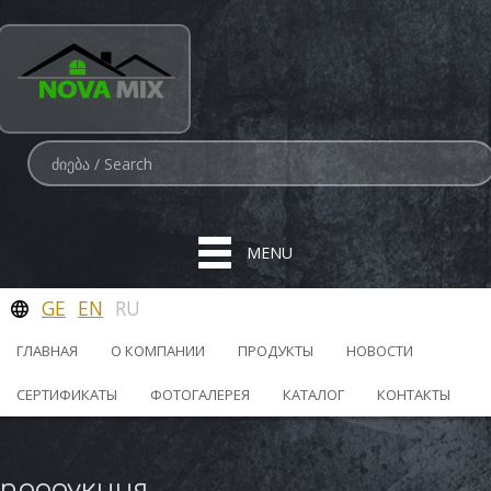
MENU
GE
EN
RU
ГЛАВНАЯ
О КОМПАНИИ
ПРОДУКТЫ
НОВОСТИ
СЕРТИФИКАТЫ
ФОТОГАЛЕРЕЯ
КАТАЛОГ
КОНТАКТЫ
продукция