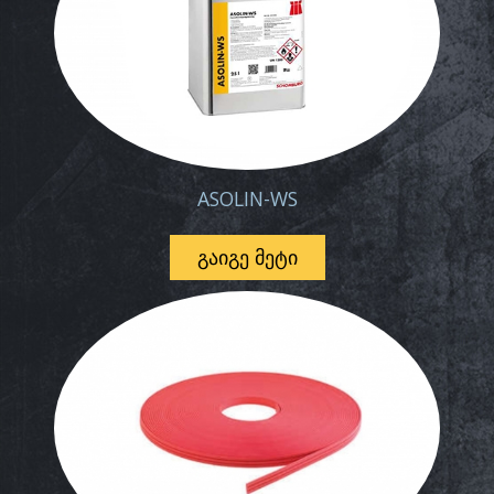
ASOLIN-WS
ᲒᲐᲘᲒᲔ ᲛᲔᲢᲘ