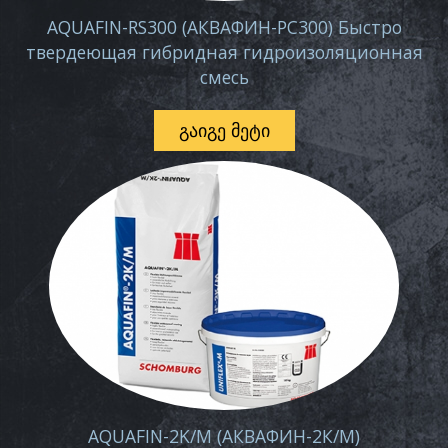
AQUAFIN-RS300 (АКВАФИН-РС300) Быстро
твердеющая гибридная гидроизоляционная
смесь
ᲒᲐᲘᲒᲔ ᲛᲔᲢᲘ
AQUAFIN-2K/M (АКВАФИН-2К/М)