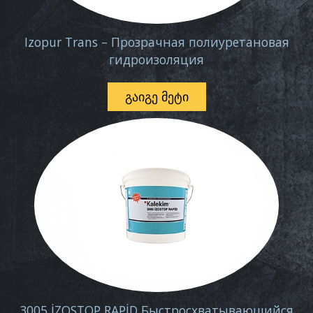
Izopur Trans – Прозрачная полиуретановая
гидроизоляция
ᲒᲐᲘᲒᲔ ᲛᲔᲢᲘ
3005 İZOSTOP RAPİD Быстросхватывающийся