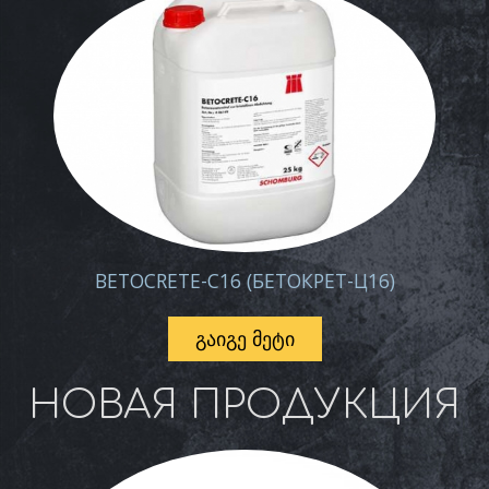
BETOCRETE-C16 (БЕТОКРЕТ-Ц16)
ᲒᲐᲘᲒᲔ ᲛᲔᲢᲘ
НОВАЯ ПРОДУКЦИЯ