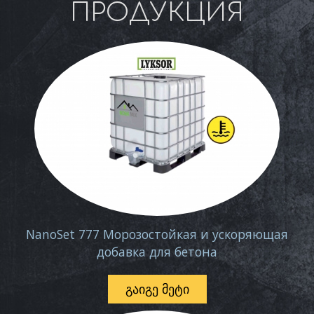
ПРОДУКЦИЯ
NanoSet 777 Морозостойкая и ускоряющая
добавка для бетона
ᲒᲐᲘᲒᲔ ᲛᲔᲢᲘ