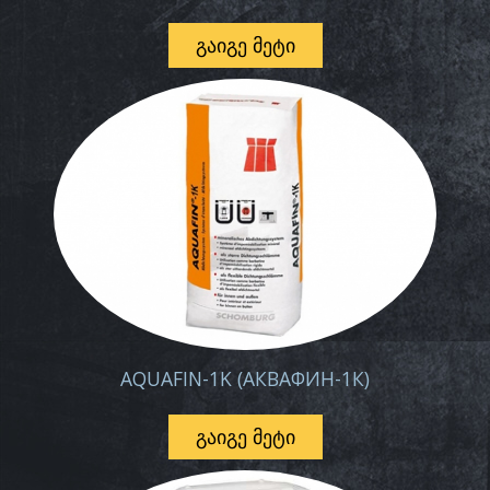
ᲒᲐᲘᲒᲔ ᲛᲔᲢᲘ
AQUAFIN-1K (АКВАФИН-1К)
ᲒᲐᲘᲒᲔ ᲛᲔᲢᲘ