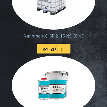
Nanoment® SP 2115 NS CONS
ᲒᲐᲘᲒᲔ ᲛᲔᲢᲘ