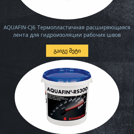
AQUAFIN-CJ6 Термопластичная расширяющаяся
лента для гидроизоляции рабочих швов
ᲒᲐᲘᲒᲔ ᲛᲔᲢᲘ