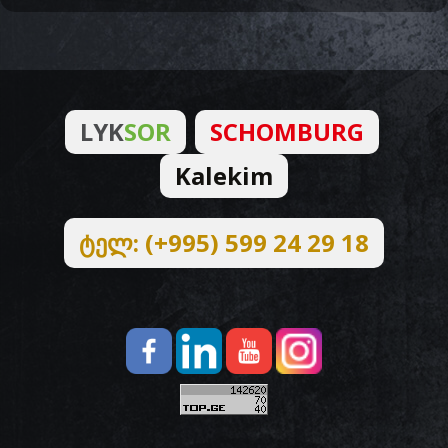
LYK
SOR
SCHOMBURG
Kalekim
ტელ: (+995) 599 24 29 18