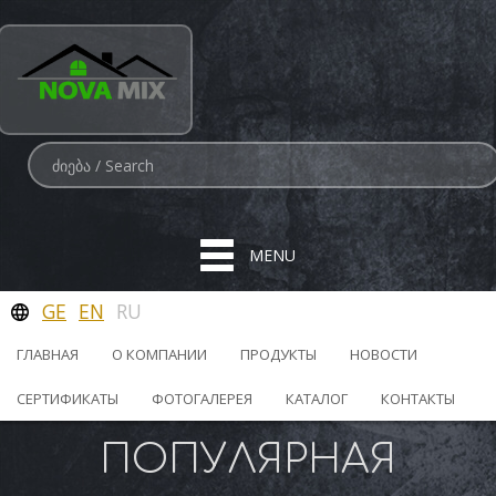
MENU
GE
EN
RU
ГЛАВНАЯ
О КОМПАНИИ
ПРОДУКТЫ
НОВОСТИ
СЕРТИФИКАТЫ
ФОТОГАЛЕРЕЯ
КАТАЛОГ
КОНТАКТЫ
ПОПУЛЯРНАЯ