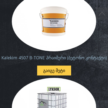
Kalekim 4507 B-TONE პრაიმერი (ბეტონო კონტაქტი)
ᲒᲐᲘᲒᲔ ᲛᲔᲢᲘ