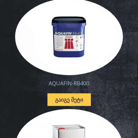
AQUAFIN-RB400
ᲒᲐᲘᲒᲔ ᲛᲔᲢᲘ