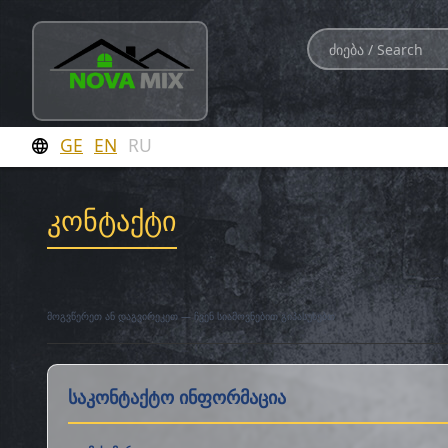
GE
EN
RU
კონტაქტი
მოგვწერეთ ან დაგვირეკეთ — ჩვენ სიამოვნებით გიპასუხებთ
საკონტაქტო ინფორმაცია