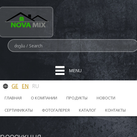
MENU
GE
EN
RU
ГЛАВНАЯ
О КОМПАНИИ
ПРОДУКТЫ
НОВОСТИ
СЕРТИФИКАТЫ
ФОТОГАЛЕРЕЯ
КАТАЛОГ
КОНТАКТЫ
продукция