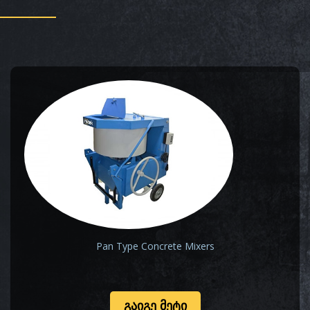
Pan Type Concrete Mixers
ᲒᲐᲘᲒᲔ ᲛᲔᲢᲘ