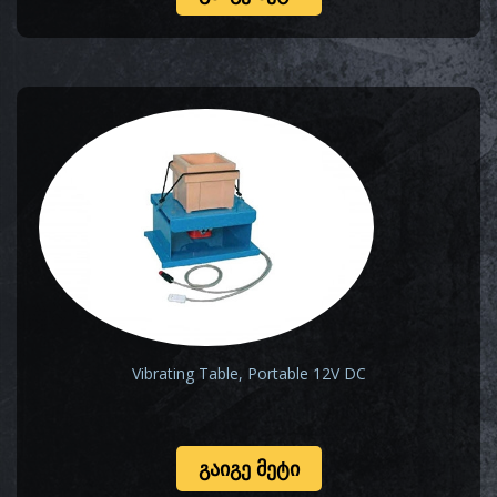
Vibrating Table, Portable 12V DC
ᲒᲐᲘᲒᲔ ᲛᲔᲢᲘ