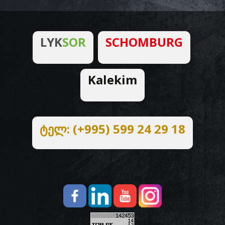
LYK
SOR
SCHOMBURG
Kalekim
ტელ: (+995) 599 24 29 18