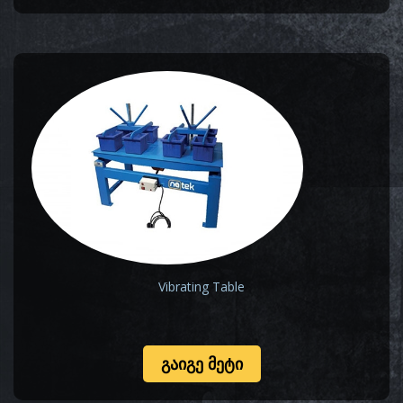
Vibrating Table
ᲒᲐᲘᲒᲔ ᲛᲔᲢᲘ