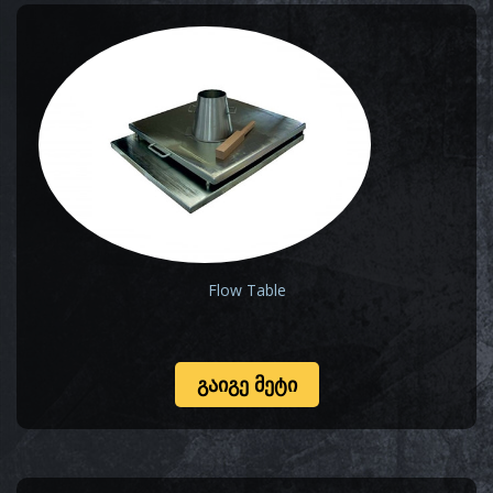
Flow Table
ᲒᲐᲘᲒᲔ ᲛᲔᲢᲘ