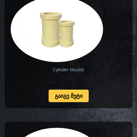
Cylinder Moulds
ᲒᲐᲘᲒᲔ ᲛᲔᲢᲘ