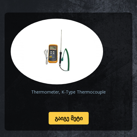
Thermometer, K-Type Thermocouple
ᲒᲐᲘᲒᲔ ᲛᲔᲢᲘ