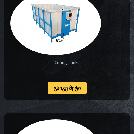
Curing Tanks
ᲒᲐᲘᲒᲔ ᲛᲔᲢᲘ