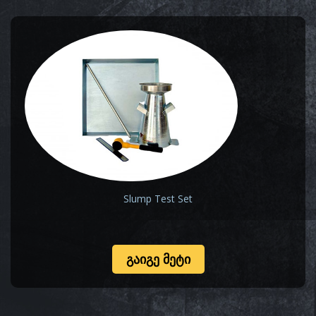
Slump Test Set
ᲒᲐᲘᲒᲔ ᲛᲔᲢᲘ