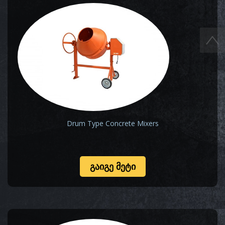
Drum Type Concrete Mixers
ᲒᲐᲘᲒᲔ ᲛᲔᲢᲘ