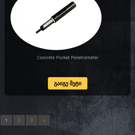
Concrete Pocket Penetrometer
ᲒᲐᲘᲒᲔ ᲛᲔᲢᲘ
1
2
3
»