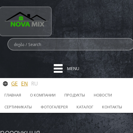
MENU
GE
EN
RU
ГЛАВНАЯ
О КОМПАНИИ
ПРОДУКТЫ
НОВОСТИ
СЕРТИФИКАТЫ
ФОТОГАЛЕРЕЯ
КАТАЛОГ
КОНТАКТЫ
продукция