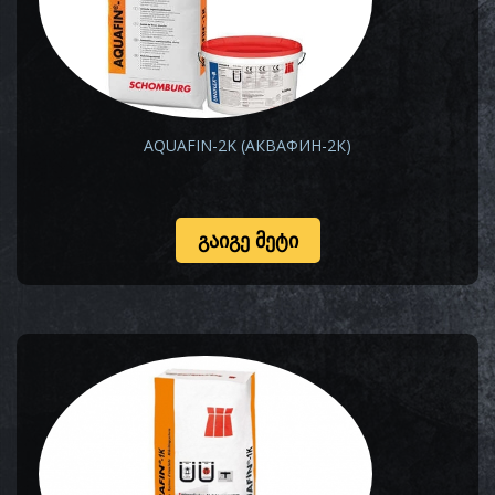
AQUAFIN-2K (АКВАФИН-2К)
ᲒᲐᲘᲒᲔ ᲛᲔᲢᲘ