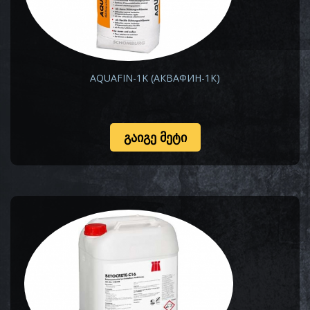
AQUAFIN-1K (АКВАФИН-1К)
ᲒᲐᲘᲒᲔ ᲛᲔᲢᲘ