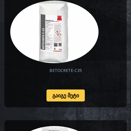
BETOCRETE-C35
ᲒᲐᲘᲒᲔ ᲛᲔᲢᲘ