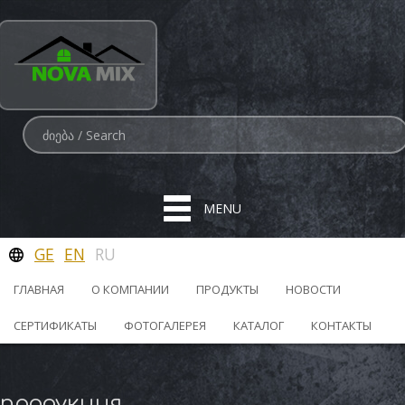
MENU
GE
EN
RU
ГЛАВНАЯ
О КОМПАНИИ
ПРОДУКТЫ
НОВОСТИ
СЕРТИФИКАТЫ
ФОТОГАЛЕРЕЯ
КАТАЛОГ
КОНТАКТЫ
продукция