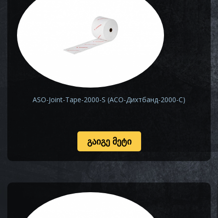
ASO-Joint-Tape-2000-S (АСО-Дихтбанд-2000-С)
ᲒᲐᲘᲒᲔ ᲛᲔᲢᲘ