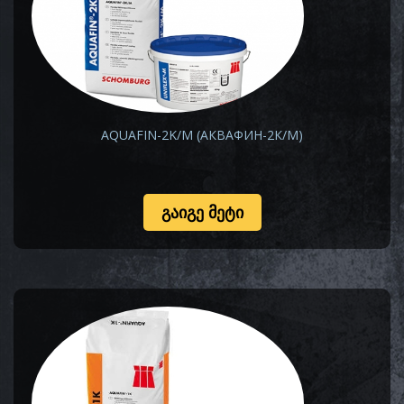
AQUAFIN-2K/M (АКВАФИН-2К/М)
ᲒᲐᲘᲒᲔ ᲛᲔᲢᲘ