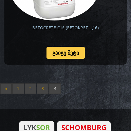
BETOCRETE-C16 (БЕТОКРЕТ-Ц16)
ᲒᲐᲘᲒᲔ ᲛᲔᲢᲘ
«
1
2
3
4
LYK
SOR
SCHOMBURG