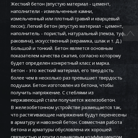
Жесткий бетон (впустую материал - цемент,
наполнители - измельченные камни,
измельченный или плотный гравий и кварцевый
песок); Легкий бетон (впустую материал - цемент,
наполнитель - пористый, натуральный (пемза, туф,
раковина), искусственный (керамика, шлак и т. Д.)
Большой и тонкий. Бетон является основным
показателем качества сжатия, согласно которому
будет определен конкретный класс и марка.
Бетон - это жесткий материал, его твердость
более чем в несколько раз превышает твердость
подушки. Бетон изготовлен из бетона, чтобы
получить напряжение. С стеблями из
нержавеющей стали получается железобетон.
В железобетонном устройстве размещается так,
что растягивающие напряжения будут перенесены
в арматуру и навозной бетон. Совместная работа
бетона и арматуры обусловлена ​​их хорошей
связностью и почти одинаковым коэффициентом