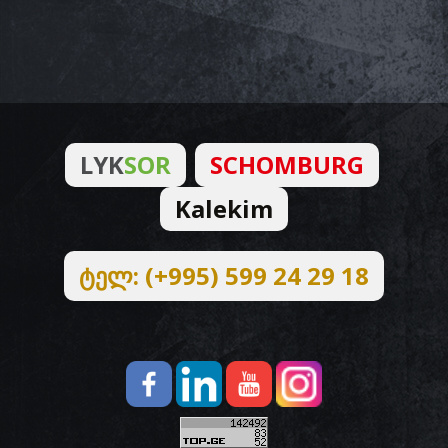
LYK
SOR
SCHOMBURG
Kalekim
ტელ: (+995) 599 24 29 18