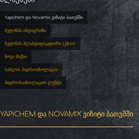
Yapichem და Novamix ვიზიტი ბათუმში
ბეტონის ანტიფრიზი
ბეტონის პლასტიფიკატორი Lyksor
ნოვა მიქსი
სახლის ჰიდროიზოლაცია
ჰიდროსაიზოლაციო ლენტი
YAPICHEM ᲓᲐ NOVAMIX ᲕᲘᲖᲘᲢᲘ ᲑᲐᲗᲣᲛᲨᲘ