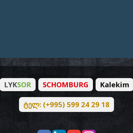
LYK
SOR
SCHOMBURG
Kalekim
ტელ: (+995) 599 24 29 18