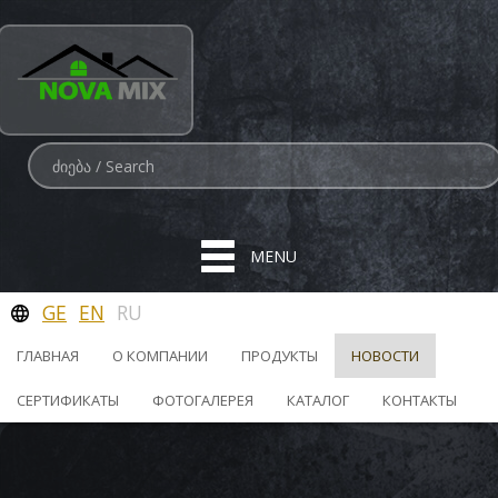
MENU
GE
EN
RU
ГЛАВНАЯ
О КОМПАНИИ
ПРОДУКТЫ
НОВОСТИ
СЕРТИФИКАТЫ
ФОТОГАЛЕРЕЯ
КАТАЛОГ
КОНТАКТЫ