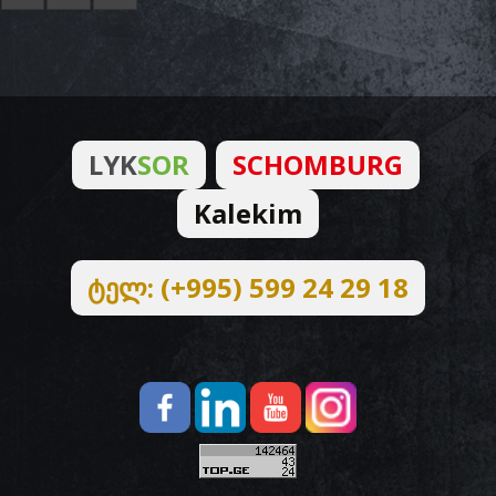
LYK
SOR
SCHOMBURG
Kalekim
ტელ: (+995) 599 24 29 18