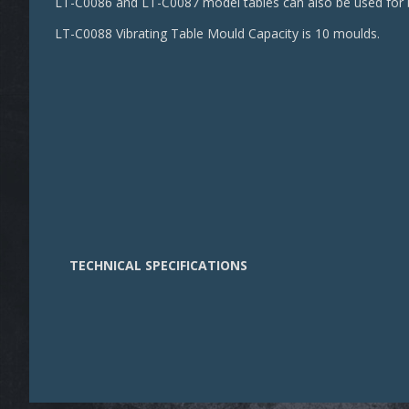
LT-C0086 and LT-C0087 model tables can also be used for
LT-C0088 Vibrating Table Mould Capacity is 10 moulds.
TECHNICAL SPECIFICATIONS