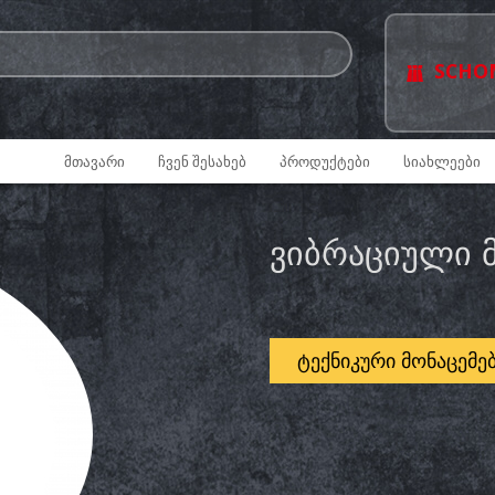
SCHO
ᲛᲗᲐᲕᲐᲠᲘ
ᲩᲕᲔᲜ ᲨᲔᲡᲐᲮᲔᲑ
ᲞᲠᲝᲓᲣᲥᲢᲔᲑᲘ
ᲡᲘᲐᲮᲚᲔᲔᲑᲘ
ᲕᲘᲑᲠᲐᲪᲘᲣᲚᲘ 
ᲢᲔᲥᲜᲘᲙᲣᲠᲘ ᲛᲝᲜᲐᲪᲔᲛᲔ