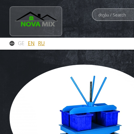
GE
EN
RU