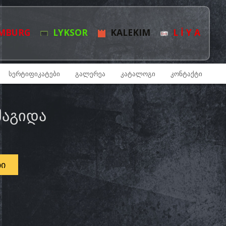
MBURG
LYKSOR
KALEKIM
L İ Y A
ᲡᲔᲠᲢᲘᲤᲘᲙᲐᲢᲔᲑᲘ
ᲒᲐᲚᲔᲠᲔᲐ
ᲙᲐᲢᲐᲚᲝᲒᲘ
ᲙᲝᲜᲢᲐᲥᲢᲘ
ᲛᲐᲒᲘᲓᲐ
ᲑᲘ