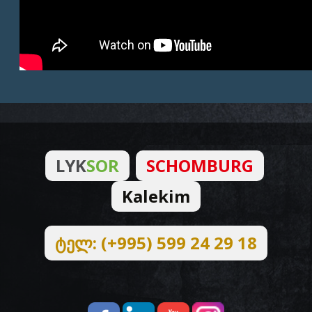
LYK
SOR
SCHOMBURG
Kalekim
ტელ: (+995) 599 24 29 18