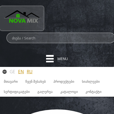
MENU
GE
EN
RU
ᲛᲗᲐᲕᲐᲠᲘ
ᲩᲕᲔᲜ ᲨᲔᲡᲐᲮᲔᲑ
ᲞᲠᲝᲓᲣᲥᲢᲔᲑᲘ
ᲡᲘᲐᲮᲚᲔᲔᲑᲘ
ᲡᲔᲠᲢᲘᲤᲘᲙᲐᲢᲔᲑᲘ
ᲒᲐᲚᲔᲠᲔᲐ
ᲙᲐᲢᲐᲚᲝᲒᲘ
ᲙᲝᲜᲢᲐᲥᲢᲘ