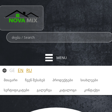
MENU
GE
EN
RU
ᲛᲗᲐᲕᲐᲠᲘ
ᲩᲕᲔᲜ ᲨᲔᲡᲐᲮᲔᲑ
ᲞᲠᲝᲓᲣᲥᲢᲔᲑᲘ
ᲡᲘᲐᲮᲚᲔᲔᲑᲘ
ᲡᲔᲠᲢᲘᲤᲘᲙᲐᲢᲔᲑᲘ
ᲒᲐᲚᲔᲠᲔᲐ
ᲙᲐᲢᲐᲚᲝᲒᲘ
ᲙᲝᲜᲢᲐᲥᲢᲘ