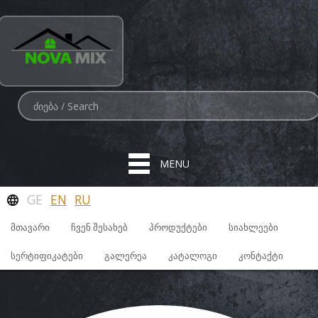
MENU
GE
EN
RU
ᲛᲗᲐᲕᲐᲠᲘ
ᲩᲕᲔᲜ ᲨᲔᲡᲐᲮᲔᲑ
ᲞᲠᲝᲓᲣᲥᲢᲔᲑᲘ
ᲡᲘᲐᲮᲚᲔᲔᲑᲘ
ᲡᲔᲠᲢᲘᲤᲘᲙᲐᲢᲔᲑᲘ
ᲒᲐᲚᲔᲠᲔᲐ
ᲙᲐᲢᲐᲚᲝᲒᲘ
ᲙᲝᲜᲢᲐᲥᲢᲘ