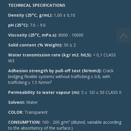
TECHNICAL SPECIFICATIONS
Density (25°C, g/mL):
1,00 ± 0,10
pH (25°C):
7.0 – 9.0
Viscosity (25°C, mPa.s):
8000 - 10000
Solid content (% Weight):
50 ± 2
Water transmission rate (kg/ m2. h0,5):
< 0,1 CLASS
W3
Adhesion strength by pull-off test (N/mm2):
Crack
bridging flexible systems without trafficking ≥ 0.8, with
trafficking ≥ 1.5 N/mm²
Permeability to water vapour (m):
5 ≤ SD ≤ 50 CLASS II
Solvent:
Water
COLOR:
Transparent
CONSUMPTION:
100 - 200 g/m² (diluted, variable according
to the absorbency of the surface.)