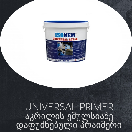
UNIVERSAL PRIMER
ᲐᲙᲠᲘᲚᲘᲡ ᲔᲛᲣᲚᲡᲘᲐᲖᲔ
ᲓᲐᲤᲣᲫᲜᲔᲑᲣᲚᲘ ᲞᲠᲐᲘᲛᲔᲠᲘ