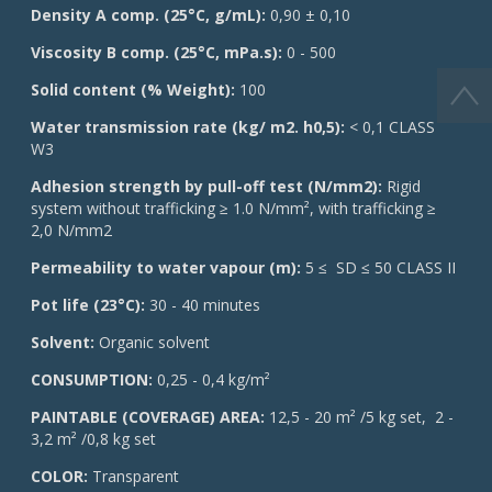
Density A comp. (25°C, g/mL):
0,90 ± 0,10
Viscosity B comp. (25°C, mPa.s):
0 - 500
Solid content (% Weight):
100
Water transmission rate (kg/ m2. h0,5):
< 0,1 CLASS
W3
Adhesion strength by pull-off test (N/mm2):
Rigid
system without trafficking ≥ 1.0 N/mm², with trafficking ≥
2,0 N/mm2
Permeability to water vapour (m):
5 ≤ SD ≤ 50 CLASS II
Pot life (23°C):
30 - 40 minutes
Solvent:
Organic solvent
CONSUMPTION:
0,25 - 0,4 kg/m²
PAINTABLE (COVERAGE) AREA:
12,5 - 20 m² /5 kg set, 2 -
3,2 m² /0,8 kg set
COLOR:
Transparent