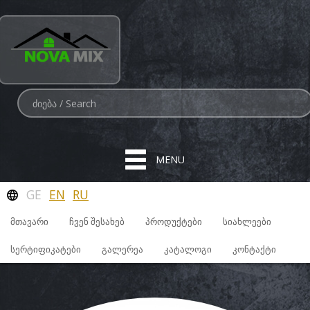
MENU
GE
EN
RU
ᲛᲗᲐᲕᲐᲠᲘ
ᲩᲕᲔᲜ ᲨᲔᲡᲐᲮᲔᲑ
ᲞᲠᲝᲓᲣᲥᲢᲔᲑᲘ
ᲡᲘᲐᲮᲚᲔᲔᲑᲘ
ᲡᲔᲠᲢᲘᲤᲘᲙᲐᲢᲔᲑᲘ
ᲒᲐᲚᲔᲠᲔᲐ
ᲙᲐᲢᲐᲚᲝᲒᲘ
ᲙᲝᲜᲢᲐᲥᲢᲘ