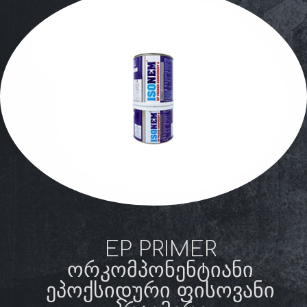
EP PRIMER
ᲝᲠᲙᲝᲛᲞᲝᲜᲔᲜᲢᲘᲐᲜᲘ
ᲔᲞᲝᲥᲡᲘᲓᲣᲠᲘ ᲤᲘᲡᲝᲕᲐᲜᲘ