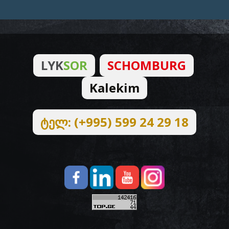
LYK
SOR
SCHOMBURG
Kalekim
ტელ: (+995) 599 24 29 18