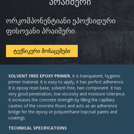
ᲞᲠᲐᲘᲛᲔᲠᲘ
ორკომპონენტიანი ეპოქსიდური
ფისოვანი პრაიმერი
ᲢᲔᲥᲜᲘᲙᲣᲠᲘ ᲛᲝᲜᲐᲪᲔᲛᲔᲑᲘ
SOLVENT FREE EPOXY PRIMER
, it is transparent, hygienic
primer material. It is easy to apply, it has perfect adherence.
It is epoxy resin base, solvent-free, two component. It has
very good penetration, low viscosity and moisture tolerance.
It increases the concrete strength by filling the capillary
cavities of the concrete floors and acts as an adherence
bridge for the epoxy or polyurethane topcoat paints and
coatings.
TECHNICAL SPECIFICATIONS