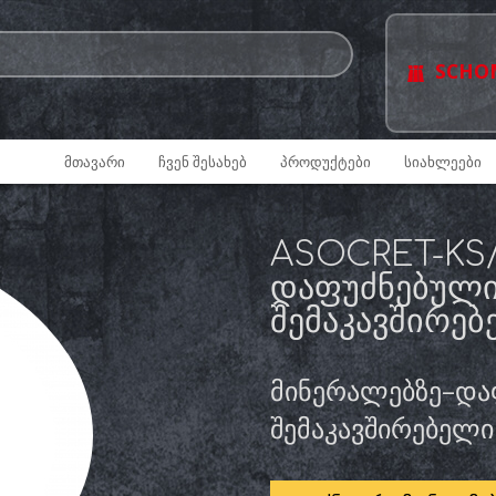
SCHO
ᲛᲗᲐᲕᲐᲠᲘ
ᲩᲕᲔᲜ ᲨᲔᲡᲐᲮᲔᲑ
ᲞᲠᲝᲓᲣᲥᲢᲔᲑᲘ
ᲡᲘᲐᲮᲚᲔᲔᲑᲘ
ASOCRET-KS/
ᲓᲐᲤᲣᲫᲜᲔᲑᲣᲚᲘ
ᲨᲔᲛᲐᲙᲐᲕᲨᲘᲠᲔ
მინერალებზე–და
შემაკავშირებელ