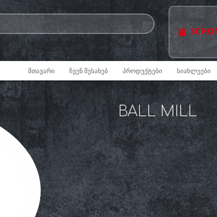
SCHO
ᲛᲗᲐᲕᲐᲠᲘ
ᲩᲕᲔᲜ ᲨᲔᲡᲐᲮᲔᲑ
ᲞᲠᲝᲓᲣᲥᲢᲔᲑᲘ
ᲡᲘᲐᲮᲚᲔᲔᲑᲘ
BALL MILL