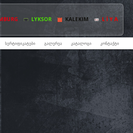
MBURG
LYKSOR
KALEKIM
L İ Y A
ᲡᲔᲠᲢᲘᲤᲘᲙᲐᲢᲔᲑᲘ
ᲒᲐᲚᲔᲠᲔᲐ
ᲙᲐᲢᲐᲚᲝᲒᲘ
ᲙᲝᲜᲢᲐᲥᲢᲘ