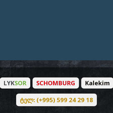
LYK
SOR
SCHOMBURG
Kalekim
ტელ: (+995) 599 24 29 18