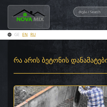
GE
EN
RU
ᲠᲐ ᲐᲠᲘᲡ ᲑᲔᲢᲝᲜᲘᲡ ᲓᲐᲜᲐᲛᲐᲢᲔᲑ