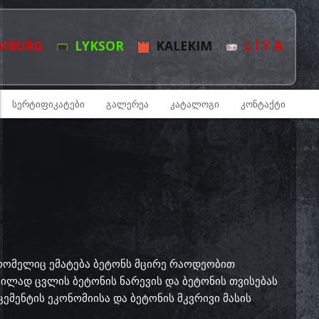
MBURG
LYKSOR
KALEKIM
L İ Y A
ᲡᲔᲠᲢᲘᲤᲘᲙᲐᲢᲔᲑᲘ
ᲒᲐᲚᲔᲠᲔᲐ
ᲙᲐᲢᲐᲚᲝᲒᲘ
ᲙᲝᲜᲢᲐᲥᲢᲘ
, რომელიც ემატება ბეტონს მცირე რაოდეობით
წონილად ცვლის ბეტონის ნარევის და ბეტონის თვისებას
ცემენტის ეკონომიისა და ბეტონის მკვრივი მასის