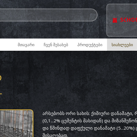
SCHO
ᲛᲗᲐᲕᲐᲠᲘ
ᲩᲕᲔᲜ ᲨᲔᲡᲐᲮᲔᲑ
ᲞᲠᲝᲓᲣᲥᲢᲔᲑᲘ
ᲡᲘᲐᲮᲚᲔᲔᲑᲘ
Ი
არსებობს ორი სახის: ქიმიური დანამატი
(0,1...2% ცემენტის მასიდან) და მიზანშე
და წმინდად დაფქული დანამატი (5...20%) 
მისაღებად.